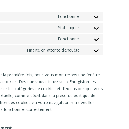
Consent to service wordpress
Fonctionnel
Consent to service google-analytics
Statistiques
Consent to service wordfence
Fonctionnel
Consent to service divers
Finalité en attente d’enquête
ur la première fois, nous vous montrerons une fenêtre
s cookies. Dès que vous cliquez sur « Enregistrer les
liser les catégories de cookies et d’extensions que vous
xtuelle, comme décrit dans la présente politique de
ation des cookies via votre navigateur, mais veuillez
us fonctionner correctement.
tement